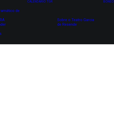
CALENDÁRIO
TGR
BONEC
ramático de
IRA
Sobre o Teatro Garcia
nder
de Resende
s