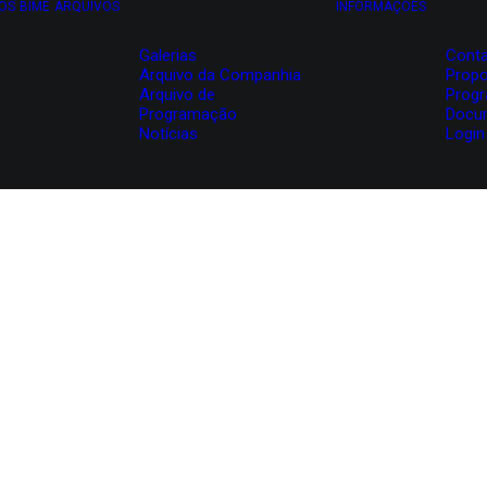
OS
BIME
ARQUIVOS
INFORMAÇÕES
Galerias
Conta
Arquivo da Companhia
Propo
Arquivo de
Prog
Programação
Docu
Notícias
Login