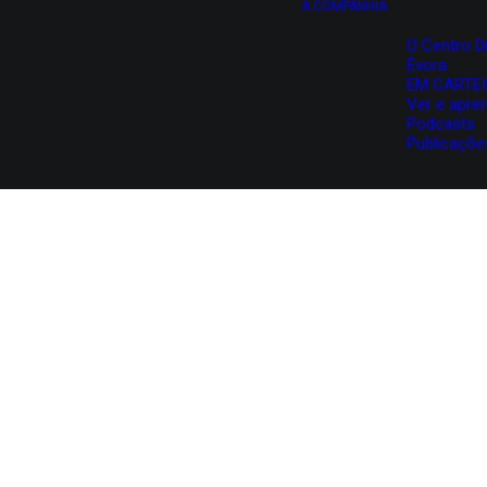
A COMPANHIA
O Centro D
Évora
EM CARTE
Ver e apre
Podcasts
Publicaçõe