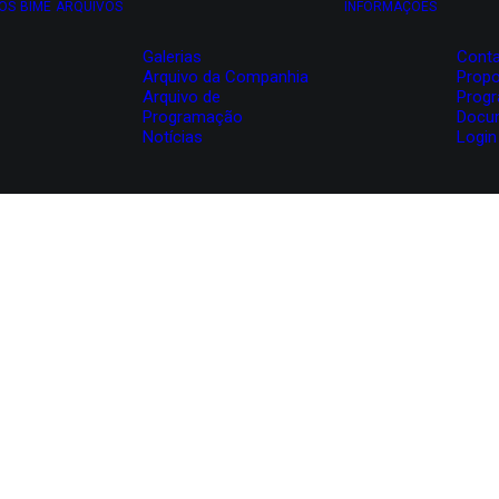
OS
BIME
ARQUIVOS
INFORMAÇÕES
Galerias
Conta
Arquivo da Companhia
Propo
Arquivo de
Prog
Programação
Docu
Notícias
Login