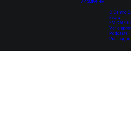
A COMPANHIA
O Centro D
Évora
EM CARTE
Ver e apre
Podcasts
Publicaçõe