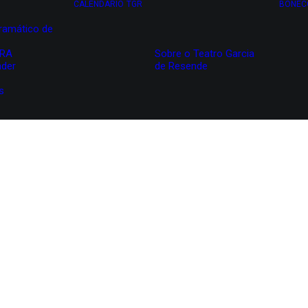
CALENDÁRIO
TGR
BONEC
ramático de
IRA
Sobre o Teatro Garcia
nder
de Resende
s