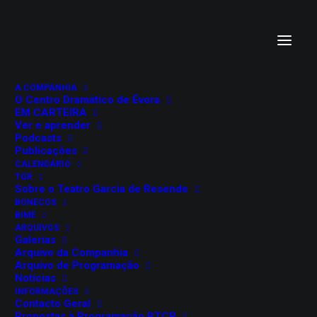
A COMPANHIA
O Centro Dramático de Évora
EM CARTEIRA
Ver e aprender
Podcasts
Publicações
CALENDÁRIO
TGR
SONS NO SALÃO:
Sobre o Teatro Garcia de Resende
BONECOS
FRAGMENTOS DE UMA
BIME
ARQUIVOS
Galerias
REVOLUÇÃO
Arquivo da Companhia
Arquivo de Programação
Ludwig van Beethoven e Dmitri
Notícias
INFORMAÇÕES
Shostakovitch
Contacto Geral
Propostas à Programação RTCP