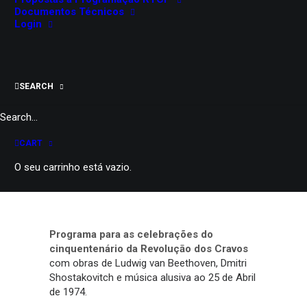
Documentos Técnicos
2 de abril, 2024
Login
Salão Nobre do Teatro Garcia de Resende
Évora
Trio Jakob
SEARCH
Maiores de 6
60 minutos
Consultar dados de bilheteira
CART
PARTILHAR
O seu carrinho está vazio.
Programa para as celebrações do
cinquentenário da Revoluçāo dos Cravos
com obras de Ludwig van Beethoven, Dmitri
Shostakovitch e música alusiva ao 25 de Abril
de 1974.