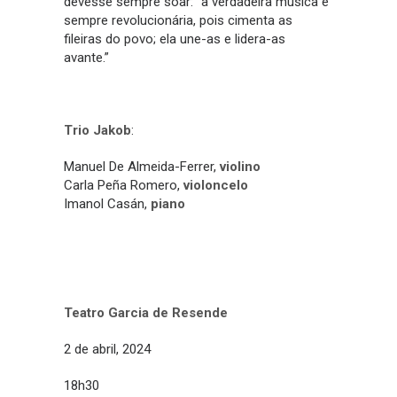
devesse sempre soar: “a verdadeira música é
sempre revolucionária, pois cimenta as
fileiras do povo; ela une-as e lidera-as
avante.”
Trio Jakob
:
Manuel De Almeida-Ferrer,
violino
Carla Peña Romero,
violoncelo
Imanol Casán,
piano
Teatro Garcia de Resende
2 de abril, 2024
18h30