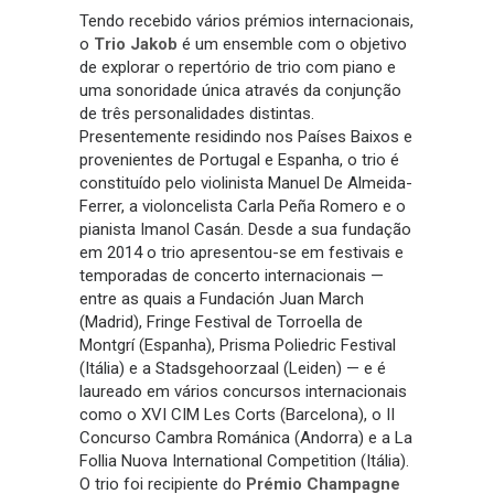
Tendo recebido vários prémios internacionais,
o
Trio Jakob
é um ensemble com o objetivo
de explorar o repertório de trio com piano e
uma sonoridade única através da conjunção
de três personalidades distintas.
Presentemente residindo nos Países Baixos e
provenientes de Portugal e Espanha, o trio é
constituído pelo violinista Manuel De Almeida-
Ferrer, a violoncelista Carla Peña Romero e o
pianista Imanol Casán. Desde a sua fundação
em 2014 o trio apresentou-se em festivais e
temporadas de concerto internacionais —
entre as quais a Fundación Juan March
(Madrid), Fringe Festival de Torroella de
Montgrí (Espanha), Prisma Poliedric Festival
(Itália) e a Stadsgehoorzaal (Leiden) — e é
laureado em vários concursos internacionais
como o XVI CIM Les Corts (Barcelona), o II
Concurso Cambra Románica (Andorra) e a La
Follia Nuova International Competition (Itália).
O trio foi recipiente do
Prémio Champagne