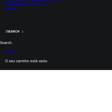
Documentos Técnicos
Login
SEARCH
Bonecos de Santo Aleixo:
CART
Próximas datas
O seu carrinho está vazio.
Estes títeres tradicionais parecem
ter tido a sua origem na aldeia que
lhes deu o nome.
São títeres de varão, manipulados
por cima, à semelhança das
grandes marionetas do Sul de Itália
e do Norte da Europa, mas
diminutos, de vinte a quarenta