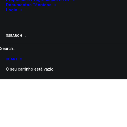
Documentos Técnicos
Login
SEARCH
Bonecos de Santo Aleixo:
CART
Próximas datas
O seu carrinho está vazio.
Estes títeres tradicionais parecem
ter tido a sua origem na aldeia que
lhes deu o nome.
São títeres de varão, manipulados
por cima, à semelhança das
grandes marionetas do Sul de Itália
e do Norte da Europa, mas
diminutos, de vinte a quarenta