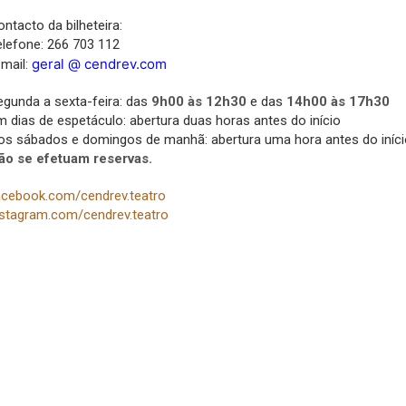
ntacto da bilheteira:
elefone: 266 703 112
geral @ cendrev.com
-mail:
egunda a sexta-feira: das
9h00 às 12h30
e das
14h00 às 17h30
m dias de espetáculo: abertura duas horas antes do início
os sábados e domingos de manhã: abertura uma hora antes do iníci
ão se efetuam reservas.
acebook.com/cendrev.teatro
nstagram.com/cendrev.teatro