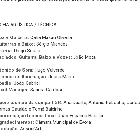
ICHA ARTÍSTICA / TÉCNICA
oz e Guitarra:
Cátia Mazari Oliveira
uitarras e Baixo:
Sérgio Miendes
ateria:
Diogo Sousa
eclados, Guitarra, Baixo e Vozes:
João Mota
écnico de Som:
Hugo Valverde
écnica de Iluminação:
Joana Mário
oadie:
João Gabriel
oad Manager:
Sandra Cardoso
poio técnico da equipa TGR:
Ana Duarte, António Rebocho, Carlos
omás Catalão e Tomé Baixinho
oordenação técnica local
: João Espanca Bacelar
gradecimentos:
Câmara Municipal de Évora
rodução:
Associ’Arte