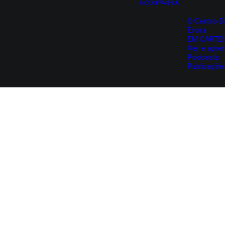
A COMPANHIA
O Centro D
Évora
EM CARTE
Ver e apre
Podcasts
Publicaçõe