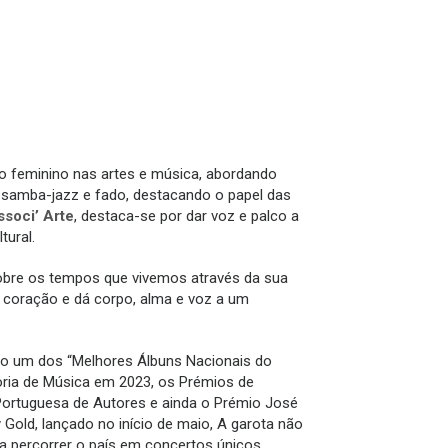
nto feminino nas artes e música, abordando
u samba-jazz e fado, destacando o papel das
soci’ Arte
, destaca-se por dar voz e palco a
tural.
 sobre os tempos que vivemos através da sua
o coração e dá corpo, alma e voz a um
como um dos “Melhores Álbuns Nacionais do
oria de Música em 2023, os Prémios de
Portuguesa de Autores e ainda o Prémio José
old, lançado no início de maio, A garota não
 a percorrer o país em concertos únicos.