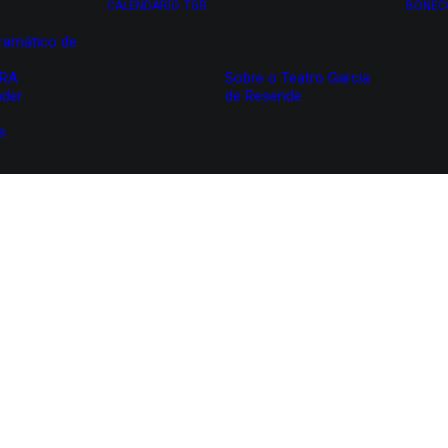
CALENDÁRIO
TGR
BONEC
ramático de
IRA
Sobre o Teatro Garcia
nder
de Resende
s