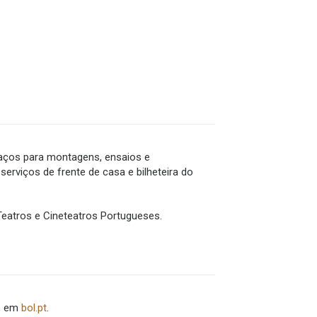
aços para montagens, ensaios e
erviços de frente de casa e bilheteira do
eatros e Cineteatros Portugueses.
ne em
bol.pt
.