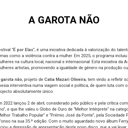
A GAROTA NÃO
stival “
É por Elas
“, é uma iniciativa dedicada à valorização do tale
emas como a violência contra a mulher. Em 2025, o programa inclui
lheres na cultura local, nacional e internacional. Esta iniciativa da
As
ulheres artistas, promovendo a igualdade de género na produção cul
 garota não
, projeto de
Catia Mazari Oliveira
, tem vindo a refletir
oesia interventiva numa viagem social e política, de quem luta com 
rojecto absolutamente único.
m 2022 lançou 2 de abril, considerado pelo público e pela crítica 
no”, e que lhe valeu o Globo de Ouro de “Melhor Intérprete” na categ
Melhor Trabalho Popular” e “Prémio José da Ponte”, pela Sociedade 
fonso na sua 35.ª edição. Com o muito aguardado novo álbum Ferry G
iciou a digressão de apresentação deste novo disco, que a vai levar