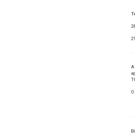
T
2
2
A
a
T
O
B