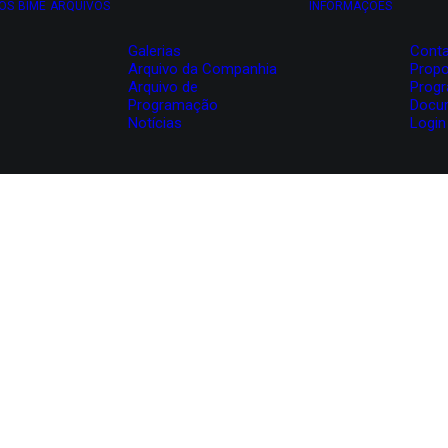
OS
BIME
ARQUIVOS
INFORMAÇÕES
Galerias
Conta
Arquivo da Companhia
Propo
Arquivo de
Prog
Programação
Docu
Notícias
Login