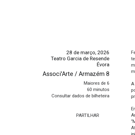
28 de março, 2026
Fe
Teatro Garcia de Resende
t
Évora
mu
m
Associ'Arte / Armazém 8
Maiores de 6
A
60 minutos
p
Consultar dados de bilheteira
p
E
A
PARTILHAR
“
A
in