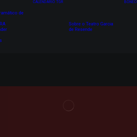
CALENDÁRIO
TGR
BONEC
ramático de
IRA
Sobre o Teatro Garcia
nder
de Resende
s