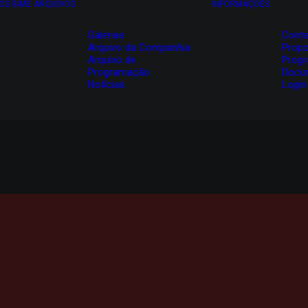
OS
BIME
ARQUIVOS
INFORMAÇÕES
Galerias
Conta
Arquivo da Companhia
Propo
Arquivo de
Prog
Programação
Docu
Notícias
Login