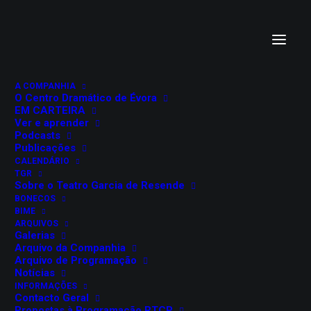
A COMPANHIA
O Centro Dramático de Évora
EM CARTEIRA
Ver e aprender
Podcasts
Publicações
CALENDÁRIO
TGR
A ILUSÃO CÓMICA
Sobre o Teatro Garcia de Resende
BONECOS
Pierre Corneille
BIME
ARQUIVOS
Galerias
Arquivo da Companhia
Abril de 1990
Arquivo de Programação
Teatro Garcia de Resende
Notícias
Évora
INFORMAÇÕES
Contacto Geral
Centro Cultural de Évora
Propostas à Programação RTCP