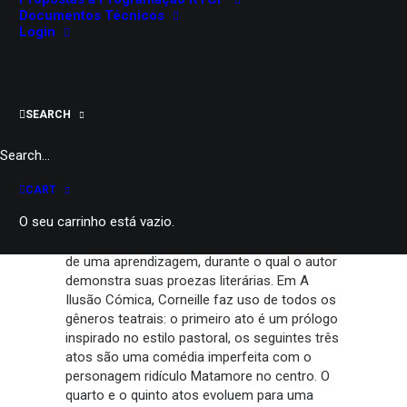
Documentos Técnicos
Login
PARTILHAR
SEARCH
Pierre Corneille foi um dramaturgo de
tragédias francês. Geralmente considerado
um dos três grandes dramaturgos franceses
CART
do século XVII, junto com Molière e Racine.
O seu carrinho está vazio.
Esta peça pode ser considerada como o fim
de uma aprendizagem, durante o qual o autor
demonstra suas proezas literárias. Em A
Ilusão Cómica, Corneille faz uso de todos os
gêneros teatrais: o primeiro ato é um prólogo
inspirado no estilo pastoral, os seguintes três
atos são uma comédia imperfeita com o
personagem ridículo Matamore no centro. O
quarto e o quinto atos evoluem para uma