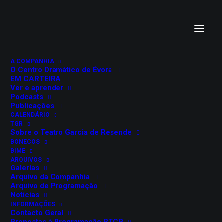
A COMPANHIA
O Centro Dramático de Évora
EM CARTEIRA
Ver e aprender
Podcasts
Publicações
CALENDÁRIO
TGR
ANTIGONICK
Sobre o Teatro Garcia de Resende
BONECOS
Anne Carson
BIME
ARQUIVOS
Galerias
Arquivo da Companhia
3 de maio, 2024
Arquivo de Programação
Teatro Garcia de Resende
Notícias
Évora
INFORMAÇÕES
Contacto Geral
Teatro da Rainha
Propostas à Programação RTCP