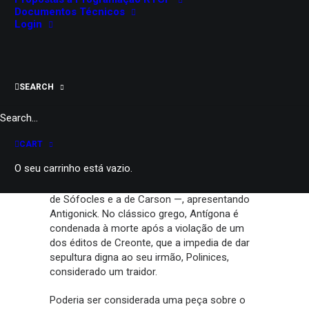
Documentos Técnicos
Maiores de 12
Login
75 minutos
PARTILHAR
SEARCH
É sempre arriscado revisitar um clássico,
CART
sobretudo quando já foi revisitado por outro
O seu carrinho está vazio.
autor. Contudo, pareceu imprescindível, à luz
dos dias que correm, revisitar Antígona — a
de Sófocles e a de Carson —, apresentando
Antigonick. No clássico grego, Antígona é
condenada à morte após a violação de um
dos éditos de Creonte, que a impedia de dar
sepultura digna ao seu irmão, Polinices,
considerado um traidor.
Poderia ser considerada uma peça sobre o