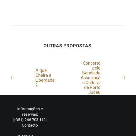
OUTRAS PROPOSTAS:
Concerto
pela
A que
Banda da
Cheira a
Associaçã
Liberdade
o Cultural
?
de Porto
Judeu
Informações e
reservas:
(+351) 266 703 112 |
Contacto