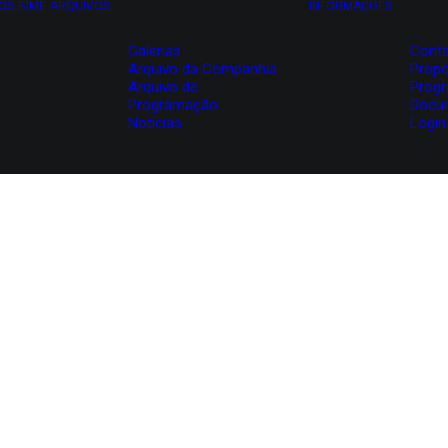
OS
BIME
ARQUIVOS
INFORMAÇÕES
Galerias
Conta
Arquivo da Companhia
Propo
Arquivo de
Prog
Programação
Docu
Notícias
Login