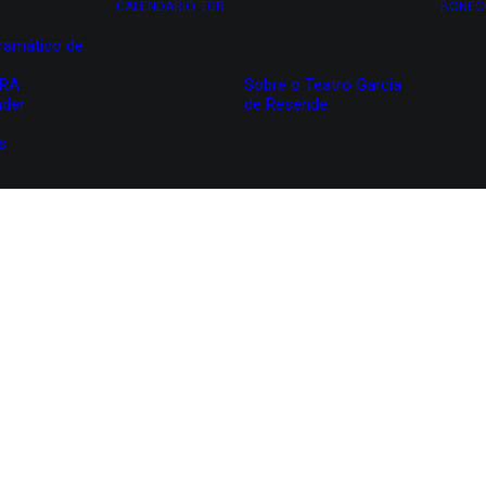
CALENDÁRIO
TGR
BONEC
ramático de
IRA
Sobre o Teatro Garcia
nder
de Resende
s