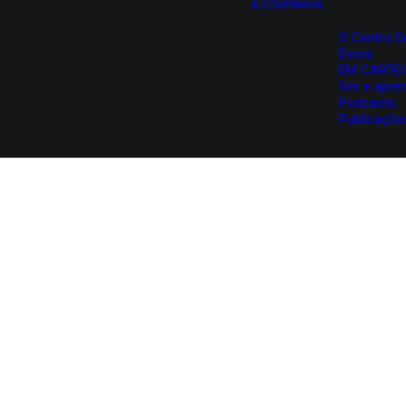
A COMPANHIA
O Centro D
Évora
EM CARTE
Ver e apre
Podcasts
Publicaçõe