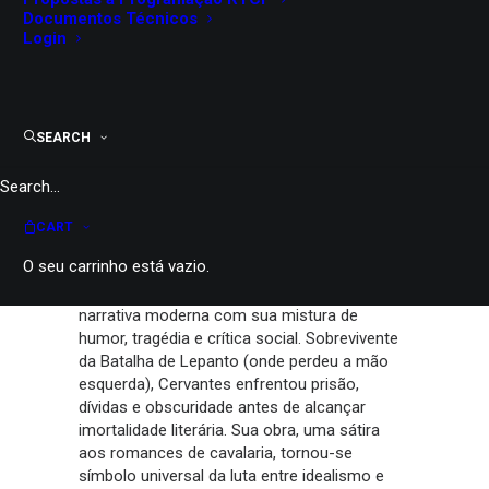
Évora
Documentos Técnicos
Centro Cultural de Évora
Login
PARTILHAR
SEARCH
Miguel de Cervantes
(1547–1616), é
CART
considerado o maior escritor da literatura
O seu carrinho está vazio.
espanhola e autor da obra-prima “Dom
Quixote de La Mancha” (1605), revolucionou a
narrativa moderna com sua mistura de
humor, tragédia e crítica social. Sobrevivente
da Batalha de Lepanto (onde perdeu a mão
esquerda), Cervantes enfrentou prisão,
dívidas e obscuridade antes de alcançar
imortalidade literária. Sua obra, uma sátira
aos romances de cavalaria, tornou-se
símbolo universal da luta entre idealismo e