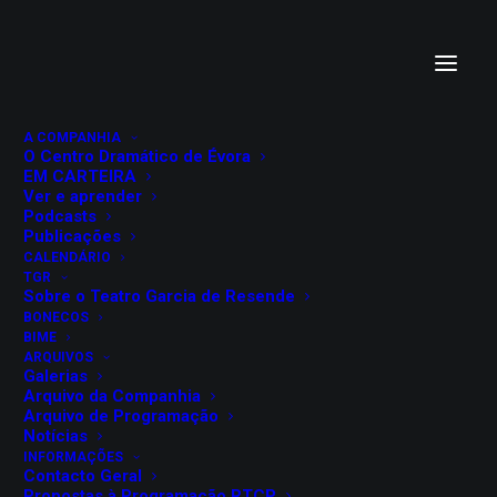
A COMPANHIA
O Centro Dramático de Évora
EM CARTEIRA
Ver e aprender
Podcasts
Publicações
CALENDÁRIO
TGR
CIÚMES, QUEIXUMES E
Sobre o Teatro Garcia de Resende
BONECOS
AZEDUMES
BIME
ARQUIVOS
Galerias
Pierre Corneille
Arquivo da Companhia
Arquivo de Programação
Notícias
Abril de 1990
INFORMAÇÕES
Contacto Geral
Teatro Garcia de Resende
Propostas à Programação RTCP