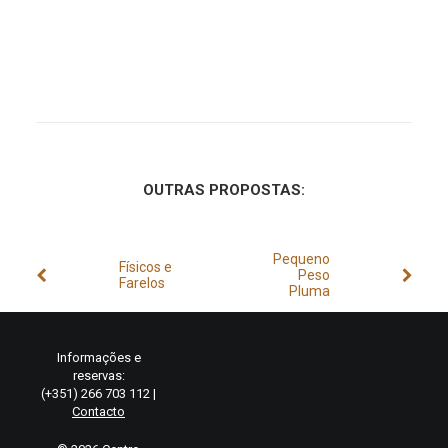
OUTRAS PROPOSTAS:
Pequeno
Físicos e
Peso
Farelos
Pluma
Informações e
reservas:
(+351) 266 703 112 |
Contacto