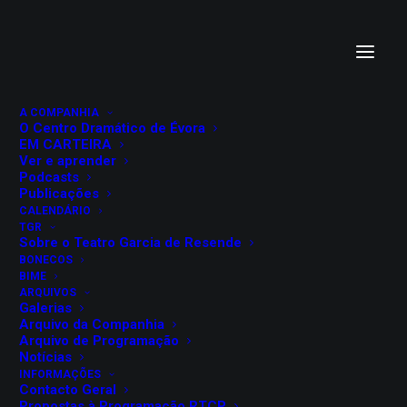
A COMPANHIA
O Centro Dramático de Évora
EM CARTEIRA
Ver e aprender
Podcasts
Publicações
CALENDÁRIO
TGR
DESUMANIZAÇÃO
Sobre o Teatro Garcia de Resende
BONECOS
Valter Hugo Mãe
BIME
ARQUIVOS
Galerias
Arquivo da Companhia
4 de novembro, 2024
Arquivo de Programação
Teatro Garcia de Resende
Notícias
Évora
INFORMAÇÕES
Contacto Geral
Teatro Art'Imagem
Propostas à Programação RTCP