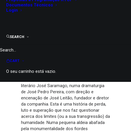
Documentos Técnicos
Maiores de 14
Login
60 minutos
Consultar dados de bilheteira
SEARCH
PARTILHAR
CART
“
Desumanização
” é uma versão cénica do
O seu carrinho está vazio.
romance “A Desumanização”, do consagrado
escritor português Valter Hugo Mãe, prémio
literário José Saramago, numa dramaturgia
de José Pedro Pereira, com direção e
encenação de José Leitão, fundador e diretor
da companhia. Esta é uma história de perda,
luto e superação que nos faz questionar
acerca dos limites (ou a sua transgressão) da
humanidade. Numa pequena aldeia abafada
pela monumentalidade dos fiordes