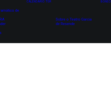
CALENDÁRIO
TGR
BONEC
ramático de
IRA
Sobre o Teatro Garcia
nder
de Resende
s