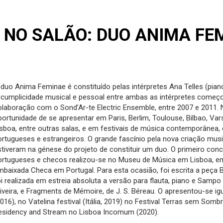
 NO SALÃO: DUO ANIMA FE
 duo Anima Feminae é constituído pelas intérpretes Ana Telles (piano)
 cumplicidade musical e pessoal entre ambas as intérpretes começ
olaboração com o Sond’Ar-te Electric Ensemble, entre 2007 e 2011.
portunidade de se apresentar em Paris, Berlim, Toulouse, Bilbao, V
isboa, entre outras salas, e em festivais de música contemporân
ortugueses e estrangeiros. O grande fascínio pela nova criação musi
stiveram na génese do projeto de constituir um duo. O primeiro c
ortugueses e checos realizou-se no Museu de Música em Lisboa, e
mbaixada Checa em Portugal. Para esta ocasião, foi escrita a peça
oi realizada em estreia absoluta a versão para flauta, piano e Sampo
liveira, e Fragments de Mémoire, de J. S. Béreau. O apresentou-se i
2016), no Vatelina festival (Itália, 2019) no Festival Terras sem Som
esidency and Stream no Lisboa Incomum (2020).