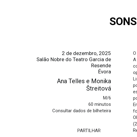
SONS
2 de dezembro, 2025
O
Salão Nobre do Teatro Garcia de
A
Resende
c
Évora
o
L
Ana Telles e Monika
p
Štreitová
e
M/6
p
60 minutos
E
Consultar dados de bilheteira
f
O
(
R
PARTILHAR