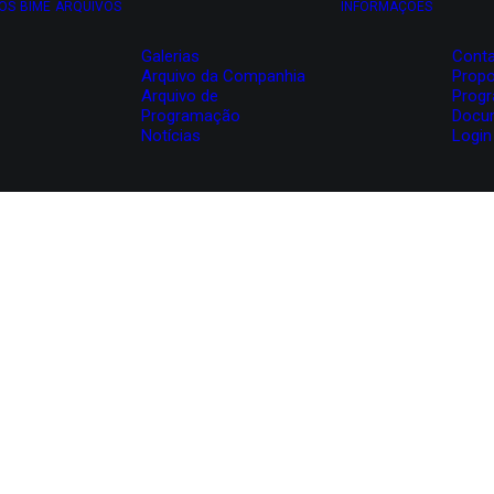
OS
BIME
ARQUIVOS
INFORMAÇÕES
Galerias
Conta
Arquivo da Companhia
Propo
Arquivo de
Prog
Programação
Docu
Notícias
Login