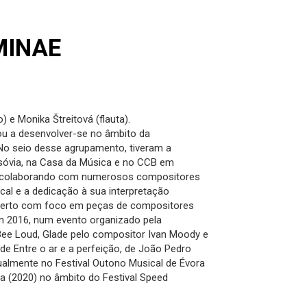
MINAE
 e Monika Štreitová (flauta).
ou a desenvolver-se no âmbito da
 No seio desse agrupamento, tiveram a
arsóvia, na Casa da Música e no CCB em
ea, colaborando com numerosos compositores
cal e a dedicação à sua interpretação
oncerto com foco em peças de compositores
m 2016, num evento organizado pela
 Bee Loud, Glade pelo compositor Ivan Moody e
 de Entre o ar e a perfeição, de João Pedro
gualmente no Festival Outono Musical de Évora
bra (2020) no âmbito do Festival Speed