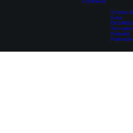
A COMPANHIA
O Centro D
Évora
EM CARTE
Ver e apre
Podcasts
Publicaçõe