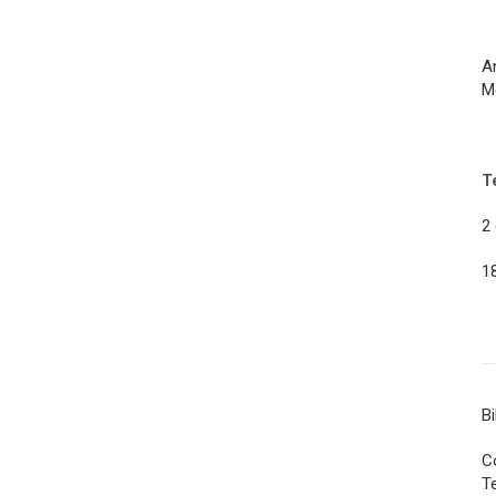
A
M
T
2
1
B
Co
T