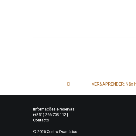
VER&APRENDER: Não h
Informações e reservas:
(+351) 266 703 112 |
Contacto
© 2026 Centro Dramático