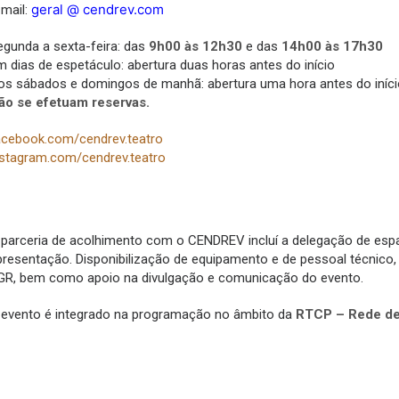
geral @ cendrev.com
-mail:
egunda a sexta-feira: das
9h00 às 12h30
e das
14h00 às 17h30
m dias de espetáculo: abertura duas horas antes do início
os sábados e domingos de manhã: abertura uma hora antes do iníci
ão se efetuam reservas.
acebook.com/cendrev.teatro
nstagram.com/cendrev.teatro
 parceria de acolhimento com o CENDREV incluí a delegação de esp
presentação. Disponibilização de equipamento e de pessoal técnico, s
GR, bem como apoio na divulgação e comunicação do evento.
 evento é integrado na programação no âmbito da
RTCP – Rede de 