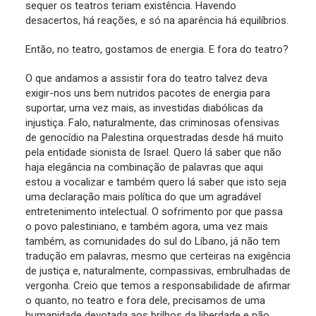
sequer os teatros teriam existência. Havendo
desacertos, há reações, e só na aparência há equilíbrios.
Então, no teatro, gostamos de energia. E fora do teatro?
O que andamos a assistir fora do teatro talvez deva
exigir-nos uns bem nutridos pacotes de energia para
suportar, uma vez mais, as investidas diabólicas da
injustiça. Falo, naturalmente, das criminosas ofensivas
de genocídio na Palestina orquestradas desde há muito
pela entidade sionista de Israel. Quero lá saber que não
haja elegância na combinação de palavras que aqui
estou a vocalizar e também quero lá saber que isto seja
uma declaração mais política do que um agradável
entretenimento intelectual. O sofrimento por que passa
o povo palestiniano, e também agora, uma vez mais
também, as comunidades do sul do Líbano, já não tem
tradução em palavras, mesmo que certeiras na exigência
de justiça e, naturalmente, compassivas, embrulhadas de
vergonha. Creio que temos a responsabilidade de afirmar
o quanto, no teatro e fora dele, precisamos de uma
humanidade devotada aos brilhos da liberdade e não