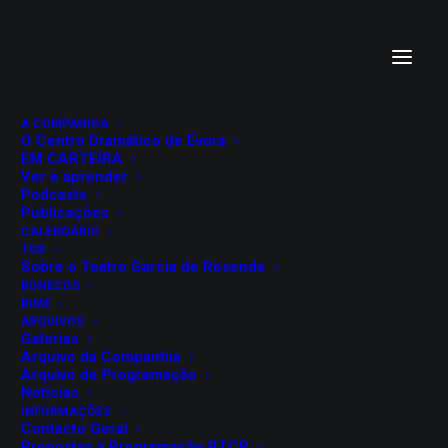
A COMPANHIA
O Centro Dramático de Évora
EM CARTEIRA
Ver e aprender
Podcasts
Publicações
CALENDÁRIO
TGR
Sobre o Teatro Garcia de Resende
BONECOS
BIME
ENERGIAS - Manifesto
ARQUIVOS
Galerias
ETI24
Arquivo da Companhia
Arquivo de Programação
Notícias
INFORMAÇÕES
Contacto Geral
Propostas à Programação RTCP