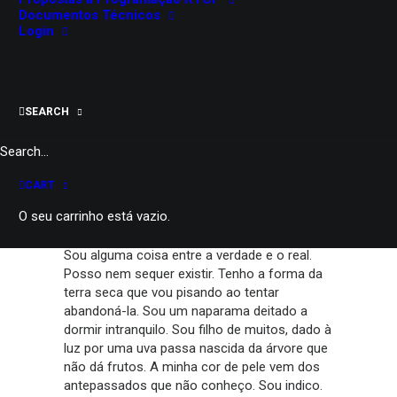
Évora
Documentos Técnicos
Teatro Ibérico
Login
M/12
60'
SEARCH
PARTILHAR
CART
O seu carrinho está vazio.
Me chamam kindzu.
Sou alguma coisa entre a verdade e o real.
Posso nem sequer existir. Tenho a forma da
terra seca que vou pisando ao tentar
abandoná-la. Sou um naparama deitado a
dormir intranquilo. Sou filho de muitos, dado à
luz por uma uva passa nascida da árvore que
não dá frutos. A minha cor de pele vem dos
antepassados que não conheço. Sou indico.