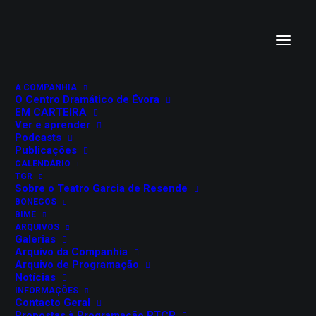
A COMPANHIA
O Centro Dramático de Évora
EM CARTEIRA
Ver e aprender
Podcasts
Publicações
CALENDÁRIO
TGR
“KINDZU”, A PARTIR DE
Sobre o Teatro Garcia de Resende
BONECOS
“TERRA SONÂMBULA”
BIME
ARQUIVOS
Galerias
Mia Couto
Arquivo da Companhia
Arquivo de Programação
Notícias
13 de setembro, 2023
INFORMAÇÕES
Contacto Geral
Salão Nobre do Teatro Garcia de Resende
Propostas à Programação RTCP