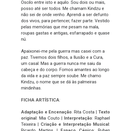
Oscilo entre isto e aquilo. Sou dois ou mais,
posso até ser todos. Me chamam Kindzu e
não sei de onde venho. Aprendi a ser defunto
dos vivos, para pertencer, fazer parte. Vestido
pelas memórias que me pesam na mala,
roupas gastas e antigas, esfarrapado e quase
nú.
Apaixonei-me pela guerra mas casei com a
paz. Tivemos dois filhos, a Ilusão e a Cura,
um casal. Mas a guerra nunca me saiu da
cabeça e do corpo. Fomos amantes ao longo
da vida e a paz sempre soube. Me chamo
Kindzu, o nome que se dá às palmeiras
mindinhas.
FICHA ARTÍSTICA
:
Adaptação e Encenação
: Rita Costa |
Texto
original
: Mia Couto |
Interpretação
: Raphael
Teixeira |
Criação e Interpretação Musical
:
Ricardo Martins |
Espaço Cénico
: Ruben