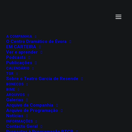
NOTÍCIA
Marque na Agenda a
A COMPANHIA
O Centro Dramático de Évora
EM CARTEIRA
sua agenda
Ver e aprender
Podcasts
Publicações
CALENDÁRIO
TGR
Sobre o Teatro Garcia de Resende
BONECOS
BIME
ARQUIVOS
Galerias
Arquivo da Companhia
Arquivo de Programação
Notícias
INFORMAÇÕES
Contacto Geral
Propostas à Programação RTCP