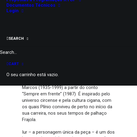
A Escola da Noite e Quinta Parede
Documentos Técnicos
Login
M/16
60 minutos
Consultar dados de bilheteira
SEARCH
PARTILHAR
CART
O seu carrinho está vazio.
“O Homem do Caminho” é um monólogo
teatral adaptado pelo autor brasileiro Plínio
Marcos (1935-1999) a partir do conto
“Sempre em frente” (1987) É inspirado pelo
universo circense e pela cultura cigana, com
os quais Plínio conviveu de perto no início da
sua carreira, nos seus tempos de palhaço
Frajola.
Iur – a personagem única da peça – é um dos