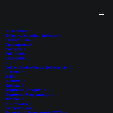
A COMPANHIA
O Centro Dramático de Évora
EM CARTEIRA
Ver e aprender
Podcasts
Publicações
CALENDÁRIO
TGR
O HOMEM DO
Sobre o Teatro Garcia de Resende
BONECOS
CAMINHO
BIME
ARQUIVOS
Galerias
Arquivo da Companhia
Arquivo de Programação
3 de outubro, 2023
Notícias
Teatro Garcia de Resende
INFORMAÇÕES
Évora
Contacto Geral
Propostas à Programação RTCP