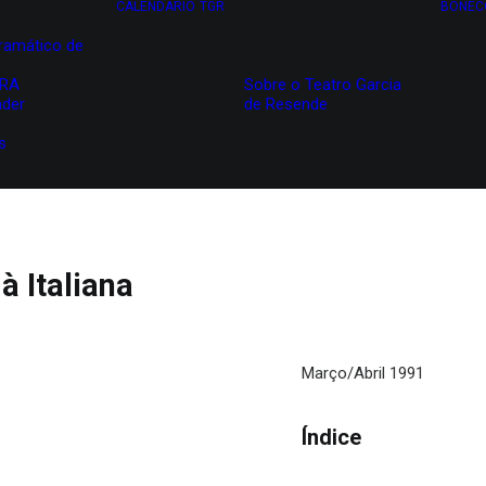
CALENDÁRIO
TGR
BONEC
ramático de
IRA
Sobre o Teatro Garcia
nder
de Resende
s
à Italiana
Março/Abril 1991
Índice