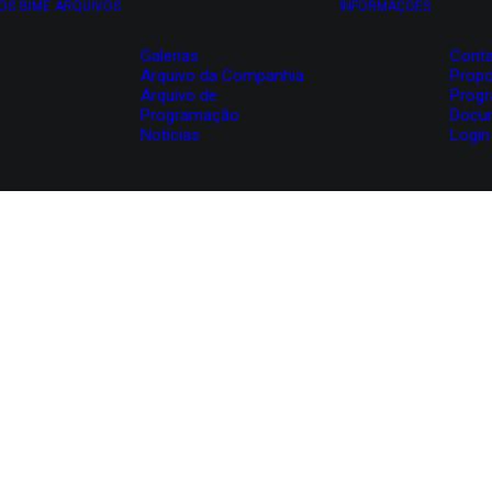
OS
BIME
ARQUIVOS
INFORMAÇÕES
Galerias
Conta
Arquivo da Companhia
Propo
Arquivo de
Prog
Programação
Docu
Notícias
Login