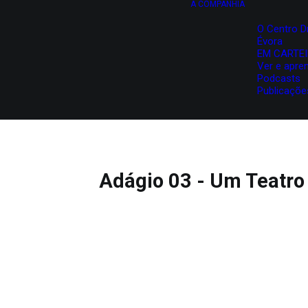
A COMPANHIA
O Centro D
Évora
EM CARTE
Ver e apre
Podcasts
Publicaçõe
Adágio 03 - Um Teatro 