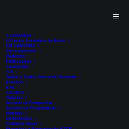
Mestre Salas apresenta…
Exposição de Marionetas
A COMPANHIA
O Centro Dramático de Évora
Portuguesas
EM CARTEIRA
Ver e aprender
Podcasts
Publicações
CALENDÁRIO
TGR
Sobre o Teatro Garcia de Resende
BONECOS
BIME
ARQUIVOS
Galerias
Arquivo da Companhia
Arquivo de Programação
Notícias
INFORMAÇÕES
Contacto Geral
Propostas à Programação RTCP