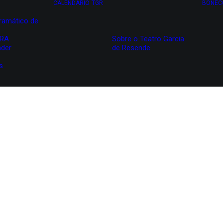
CALENDÁRIO
TGR
BONEC
ramático de
IRA
Sobre o Teatro Garcia
nder
de Resende
s