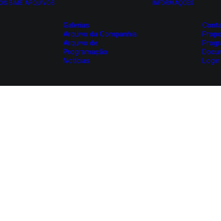
OS
BIME
ARQUIVOS
INFORMAÇÕES
Galerias
Conta
Arquivo da Companhia
Propo
Arquivo de
Prog
Programação
Docu
Notícias
Login