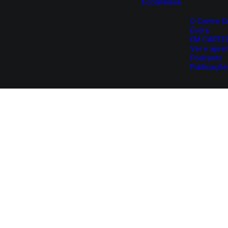
A COMPANHIA
O Centro D
Évora
EM CARTE
Ver e apre
Podcasts
Publicaçõe