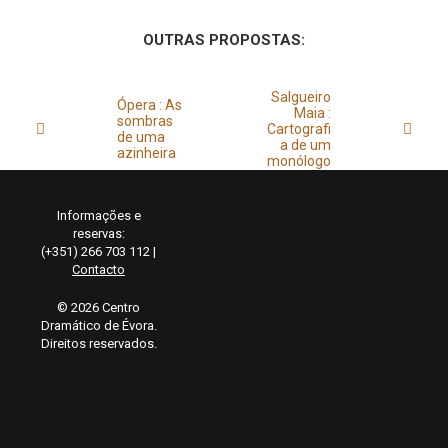
OUTRAS PROPOSTAS:
Salgueiro
Ópera : As
Maia :
sombras
Cartografi
de uma
a de um
azinheira
monólogo
Informações e
reservas:
(+351) 266 703 112 |
Contacto
© 2026 Centro
Dramático de Évora.
Direitos reservados.