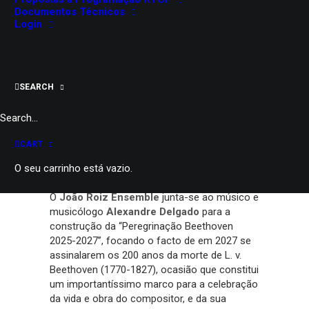
Évora
Documentos Técnicos
Login
João Roiz Ensemble
M/6
50 minutos
Consultar dados de bilheteira
SEARCH
PARTILHAR
CART
O seu carrinho está vazio.
O
João Roiz Ensemble
junta-se ao músico e
musicólogo
Alexandre Delgado
para a
construção da “Peregrinação Beethoven
2025-2027”, focando o facto de em 2027 se
assinalarem os 200 anos da morte de L. v.
Beethoven (1770-1827), ocasião que constitui
um importantíssimo marco para a celebração
da vida e obra do compositor, e da sua