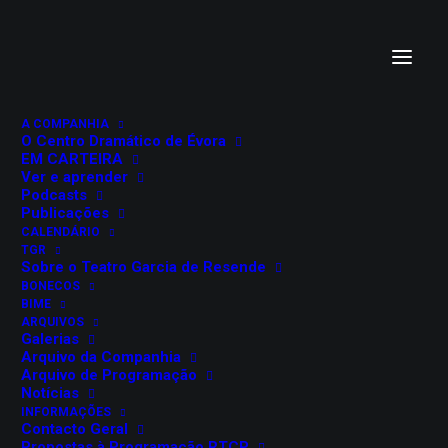
A COMPANHIA
O Centro Dramático de Évora
EM CARTEIRA
Ver e aprender
Podcasts
Publicações
CALENDÁRIO
TGR
SONS NO SALÃO:
Sobre o Teatro Garcia de Resende
BONECOS
PEREGRINAÇÃO
BIME
ARQUIVOS
Galerias
BEETHOVEN
Arquivo da Companhia
Arquivo de Programação
Notícias
INFORMAÇÕES
6 de maio, 2025
Contacto Geral
Salão Nobre do Teatro Garcia de Resende
Propostas à Programação RTCP