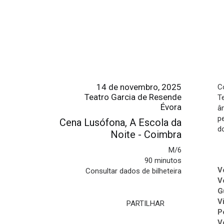
14 de novembro, 2025
C
Teatro Garcia de Resende
T
Évora
â
p
Cena Lusófona, A Escola da
d
Noite - Coimbra
M/6
90 minutos
V
Consultar dados de bilheteira
V
G
V
PARTILHAR
P
V