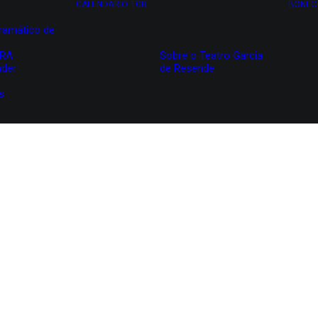
CALENDÁRIO
TGR
BONEC
ramático de
IRA
Sobre o Teatro Garcia
nder
de Resende
s