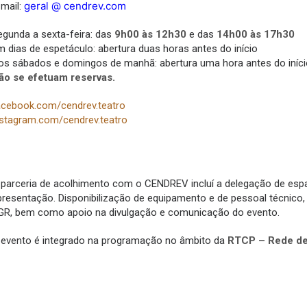
geral @ cendrev.com
-mail:
egunda a sexta-feira: das
9h00 às 12h30
e das
14h00 às 17h30
m dias de espetáculo: abertura duas horas antes do início
os sábados e domingos de manhã: abertura uma hora antes do iníci
ão se efetuam reservas.
acebook.com/cendrev.teatro
nstagram.com/cendrev.teatro
 parceria de acolhimento com o CENDREV incluí a delegação de esp
presentação. Disponibilização de equipamento e de pessoal técnico, s
GR, bem como apoio na divulgação e comunicação do evento.
 evento é integrado na programação no âmbito da
RTCP – Rede de 