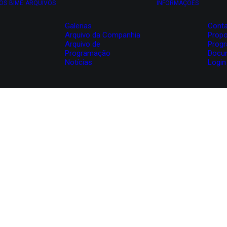
OS
BIME
ARQUIVOS
INFORMAÇÕES
Galerias
Conta
Arquivo da Companhia
Propo
Arquivo de
Prog
Programação
Docu
Notícias
Login