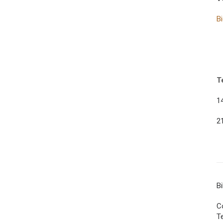
B
T
1
2
B
Co
T