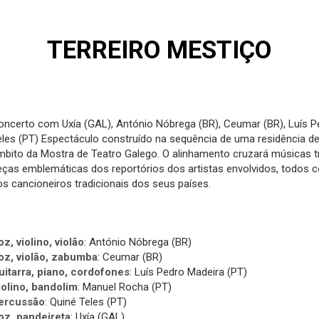
TERREIRO MESTIÇO
oncerto com Uxía (GAL), António Nóbrega (BR), Ceumar (BR), Luís P
eles (PT) Espectáculo construído na sequência de uma residência de 
mbito da Mostra de Teatro Galego. O alinhamento cruzará músicas trad
eças emblemáticas dos reportórios dos artistas envolvidos, todos co
os cancioneiros tradicionais dos seus países.
oz, violino, violão
: António Nóbrega (BR)
oz, violão, zabumba
: Ceumar (BR)
uitarra, piano, cordofones
: Luís Pedro Madeira (PT)
iolino, bandolim
: Manuel Rocha (PT)
ercussão
: Quiné Teles (PT)
oz, pandeireta
: Uxía (GAL)