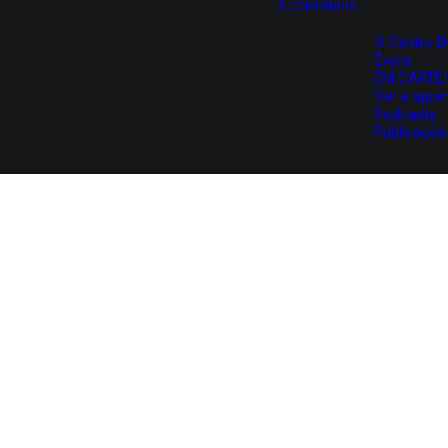
A COMPANHIA
O Centro D
Évora
EM CARTE
Ver e apre
Podcasts
Publicaçõe