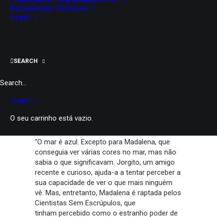
26 e 27 de outubro, 2025
Documentos Técnicos
Salão Nobre do Teatro Garcia de Resende
Login
Évora
Os Piscos
Maiores de 6
SEARCH
50 minutos
PARTILHAR
CART
O seu carrinho está vazio.
“O mar é azul. Excepto para Madalena, que
conseguia ver várias cores no mar, mas não
sabia o que significavam. Jorgito, um amigo
recente e curioso, ajuda-a a tentar perceber a
sua capacidade de ver o que mais ninguém
vê. Mas, entretanto, Madalena é raptada pelos
Cientistas Sem Escrúpulos, que
tinham percebido como o estranho poder de