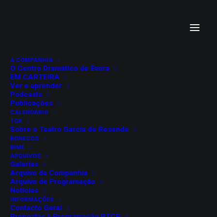
A COMPANHIA
O Centro Dramático de Évora
EM CARTEIRA
Ver e aprender
Podcasts
Publicações
CALENDÁRIO
TGR
VER&APRENDER: A
Sobre o Teatro Garcia de Resende
BONECOS
MENINA QUE VIA O
BIME
ARQUIVOS
Galerias
MAR DE VÁRIAS CORES
Arquivo da Companhia
Arquivo de Programação
Rui Pisco
Notícias
INFORMAÇÕES
Contacto Geral
Propostas à Programação RTCP