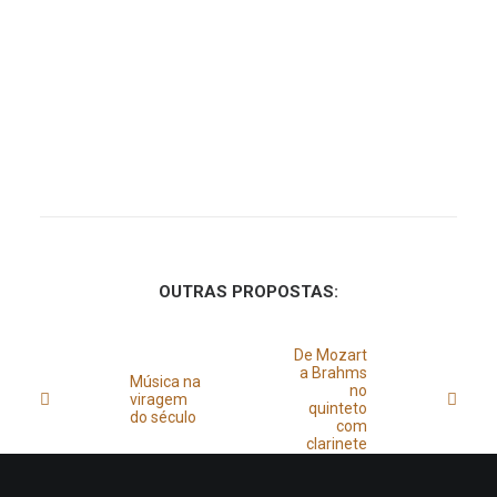
OUTRAS PROPOSTAS:
De Mozart
a Brahms
Música na
no
viragem
quinteto
do século
com
clarinete