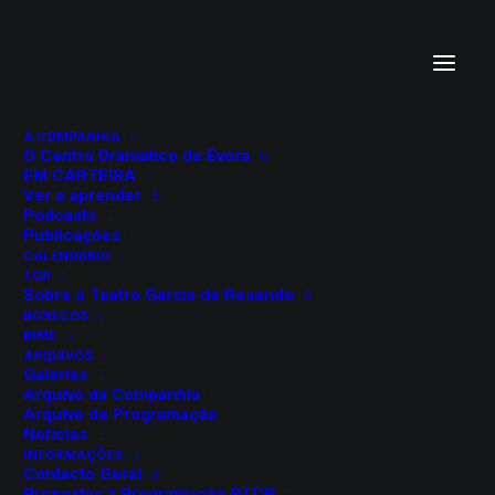
A COMPANHIA
O Centro Dramático de Évora
EM CARTEIRA
Ver e aprender
Podcasts
Publicações
CALENDÁRIO
TGR
NO DIA SEGUINTE
Sobre o Teatro Garcia de Resende
BONECOS
NINGUÉM MORREU
BIME
ARQUIVOS
Galerias
Carlos Marques e Jorge Palinhos
Arquivo da Companhia
Arquivo de Programação
Notícias
21 e 22 de Outubro, 2022
INFORMAÇÕES
Contacto Geral
Teatro Garcia de Resende
Propostas à Programação RTCP