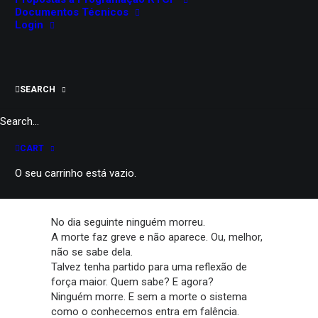
Évora
Documentos Técnicos
Trimagisto
Login
75 minutos
Consultar dados de bilheteira
SEARCH
PARTILHAR
CART
O seu carrinho está vazio.
A partir de “As intermitências da morte” de
José Saramago
No dia seguinte ninguém morreu.
A morte faz greve e não aparece. Ou, melhor,
não se sabe dela.
Talvez tenha partido para uma reflexão de
força maior. Quem sabe? E agora?
Ninguém morre. E sem a morte o sistema
como o conhecemos entra em falência.