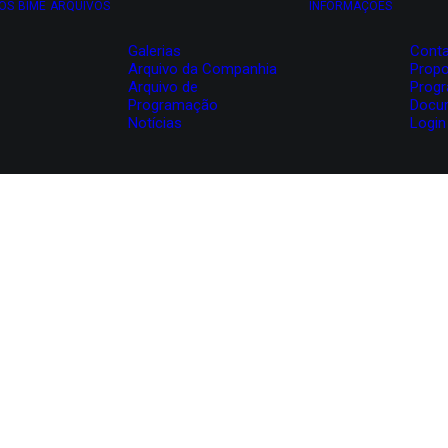
OS
BIME
ARQUIVOS
INFORMAÇÕES
Galerias
Conta
Arquivo da Companhia
Propo
Arquivo de
Prog
Programação
Docu
Notícias
Login