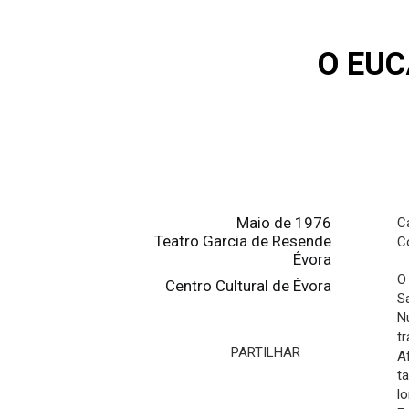
O EUC
Maio de 1976
C
Teatro Garcia de Resende
C
Évora
O
Centro Cultural de Évora
Sa
N
t
PARTILHAR
A
t
l