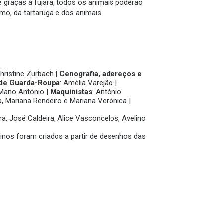
e graças à fujara, todos os animais poderão
imo, da tartaruga e dos animais.
Christine Zurbach |
Cenografia, adereços e
 de Guarda-Roupa
: Amélia Varejão |
 Mano António |
Maquinistas
: António
a, Mariana Rendeiro e Mariana Verónica |
ra, José Caldeira, Alice Vasconcelos, Avelino
rinos foram criados a partir de desenhos das