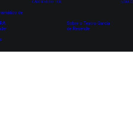
CALENDÁRIO
TGR
BONEC
ramático de
IRA
Sobre o Teatro Garcia
nder
de Resende
s