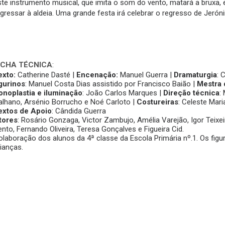
ste instrumento musical, que imita o som do vento, matará a bruxa, 
egressar à aldeia. Uma grande festa irá celebrar o regresso de Jerón
ICHA TÉCNICA
:
exto:
Catherine Dasté |
Encenação:
Manuel Guerra |
Dramaturgia
: 
igurinos
: Manuel Costa Dias assistido por Francisco Baião |
Mestra
onoplastia e iluminação
: João Carlos Marques |
Direção técnica
:
alhano, Arsénio Borrucho e Noé Carloto |
Costureiras
: Celeste Mari
extos de Apoio
: Cândida Guerra
tores
: Rosário Gonzaga, Victor Zambujo, Amélia Varejão, Igor Teixei
ento, Fernando Oliveira, Teresa Gonçalves e Figueira Cid.
olaboração dos alunos da 4ª classe da Escola Primária nº.1. Os figu
rianças.