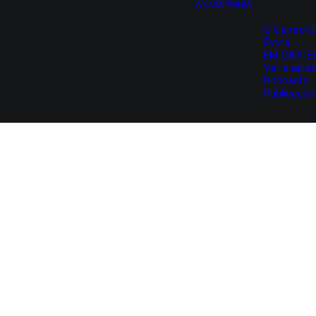
A COMPANHIA
O Centro D
Évora
EM CARTE
Ver e apre
Podcasts
Publicaçõe