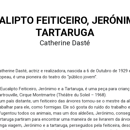
ALIPTO FEITICEIRO, JERÓNI
TARTARUGA
Catherine Dasté
atherine Dasté, actriz e realizadora, nascida a 6 de Outubro de 1929
opeau, é uma pioneira do teatro do “público jovem”.
 Eucalipto Feiticeiro, Jerónimo e a Tartaruga, é uma peça para crian
rtrouville, Cirque Montmartre (Théâtre du Soleil – 1968).
um país distante, um feiticeiro das árvores tornou-se o mestre da a
rabalhar para ele, como formigas. Ele só gosta do ruído do trabalho
fugentou todos os animais, mas um dos aldeões, Jerónimo, consegu
artaruga partiram para encontrar uma maneira de se livrarem da árvore
onga viagem, Jerónimo e a tartaruga, perseguidos pela feiticeira, 